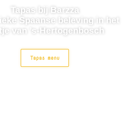
Tapas bij Barzza
ieke Spaanse beleving in het
tje van ’s-Hertogenbosch
Tapas menu