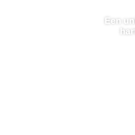
Een un
har