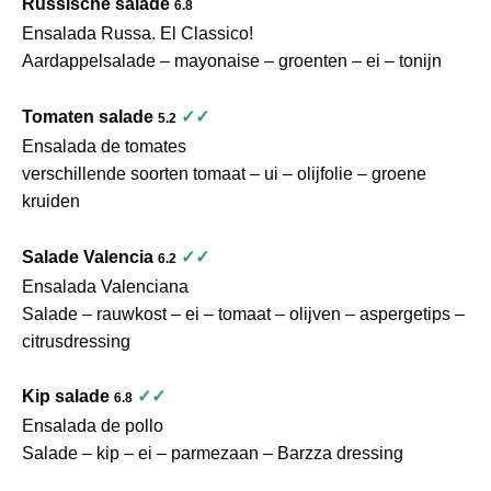
Russische salade
6.8
Ensalada Russa. El Classico!
Aardappelsalade – mayonaise – groenten – ei – tonijn
Tomaten salade
✓✓
5.2
Ensalada de tomates
verschillende soorten tomaat – ui – olijfolie – groene
kruiden
Salade Valencia
✓✓
6.2
Ensalada Valenciana
Salade – rauwkost – ei – tomaat – olijven – aspergetips –
citrusdressing
Kip salade
✓✓
6.8
Ensalada de pollo
Salade – kip – ei – parmezaan – Barzza dressing