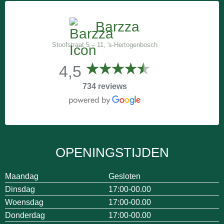
Barzza
Stoofstraat 5 – 11, 's-Hertogenbosch
4,5
734 reviews
OPENINGSTIJDEN
Maandag
Gesloten
Dinsdag
17:00-00.00
Woensdag
17:00-00.00
Donderdag
17:00-00.00