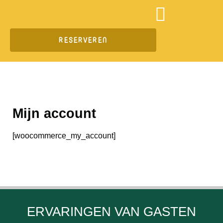
Ga
naar
de
RESERVEREN
inhoud
Mijn account
[woocommerce_my_account]
ERVARINGEN VAN GASTEN